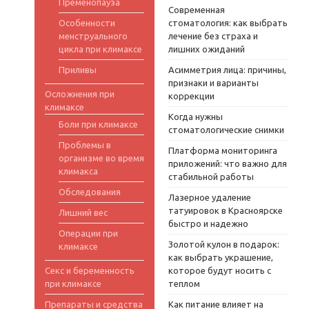
Пременопауза
Современная
Особенности
стоматология: как выбрать
менструального
лечение без страха и
цикла при климаксе
лишних ожиданий
Приливы
Асимметрия лица: причины,
признаки и варианты
Осложнения при
коррекции
климаксе
Когда нужны
Боли при климаксе
стоматологические снимки
Проблемы в
Платформа мониторинга
организме во время
приложений: что важно для
климакса
стабильной работы
Обследования
Лазерное удаление
татуировок в Красноярске
Лишний вес
быстро и надежно
Операции при
Золотой кулон в подарок:
климаксе
как выбрать украшение,
Секс и беременность
которое будут носить с
при климаксе
теплом
Препараты и средства
Как питание влияет на