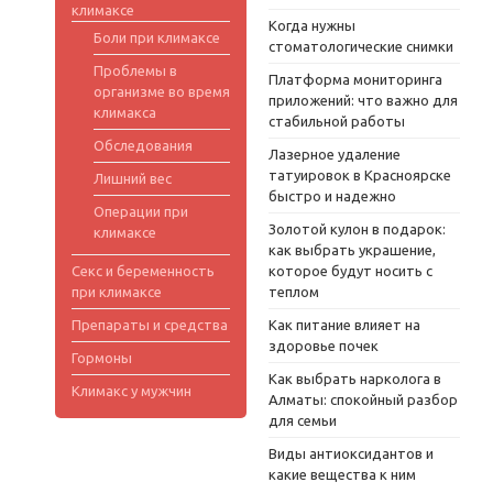
климаксе
Когда нужны
Боли при климаксе
стоматологические снимки
Проблемы в
Платформа мониторинга
организме во время
приложений: что важно для
климакса
стабильной работы
Обследования
Лазерное удаление
татуировок в Красноярске
Лишний вес
быстро и надежно
Операции при
Золотой кулон в подарок:
климаксе
как выбрать украшение,
Секс и беременность
которое будут носить с
при климаксе
теплом
Препараты и средства
Как питание влияет на
здоровье почек
Гормоны
Как выбрать нарколога в
Климакс у мужчин
Алматы: спокойный разбор
для семьи
Виды антиоксидантов и
какие вещества к ним