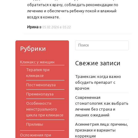
обратиться к врачу, соблюдать рекомендации по
лечению и обеспечить ребенку покой и влажный
воздух в комнате.
Ирина
в
05.02.2026 в 05:22
Рубрики
Свежие записи
Климакс у женщин
Терапия при
климаксе
Транексам: когда важно
обсудить препарат с
Постменопауза
врачом
Пременопауза
Современная
Особенности
стоматология: как выбрать
менструального
лечение без страха и
цикла при климаксе
лишних ожиданий
Приливы
Асимметрия лица: причины,
признаки и варианты
Осложнения при
коррекции