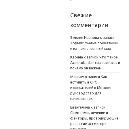
Свежие
комментарии
Эмилия Иванова
к записи
Хорьки: Умные проказники
и их таинственный мир
Карина
к записи
Что такое
Acinetobacter calcoaceticus и
почему он важен?
Марьям
к записи
Как
вступить в СРО
изыскателей в Москве:
руководство для
начинающих
Евангелина
к записи
Симптомы, лечение и
факторы, провоцирующие
развитие астмы при
климаксе