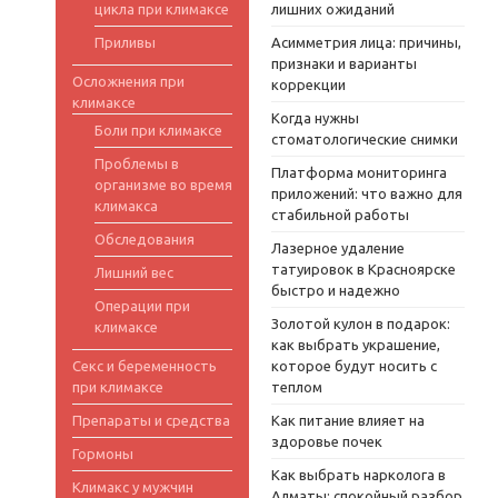
цикла при климаксе
лишних ожиданий
Приливы
Асимметрия лица: причины,
признаки и варианты
Осложнения при
коррекции
климаксе
Когда нужны
Боли при климаксе
стоматологические снимки
Проблемы в
Платформа мониторинга
организме во время
приложений: что важно для
климакса
стабильной работы
Обследования
Лазерное удаление
татуировок в Красноярске
Лишний вес
быстро и надежно
Операции при
Золотой кулон в подарок:
климаксе
как выбрать украшение,
Секс и беременность
которое будут носить с
при климаксе
теплом
Препараты и средства
Как питание влияет на
здоровье почек
Гормоны
Как выбрать нарколога в
Климакс у мужчин
Алматы: спокойный разбор