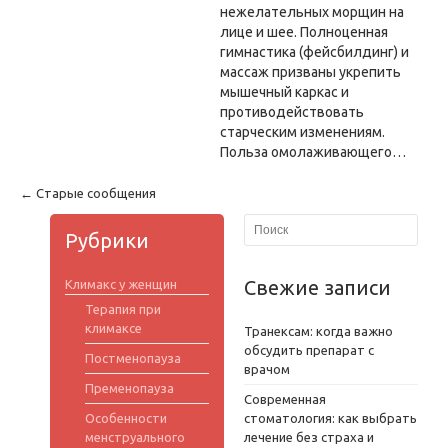
нежелательных морщин на
лице и шее. Полноценная
гимнастика (фейсбилдинг) и
массаж призваны укрепить
мышечный каркас и
противодействовать
старческим изменениям.
Польза омолаживающего…
← Старые сообщения
Рубрики
Свежие записи
Климакс у женщин
Терапия при
климаксе
Транексам: когда важно
обсудить препарат с
Постменопауза
врачом
Пременопауза
Современная
Особенности
стоматология: как выбрать
менструального
лечение без страха и