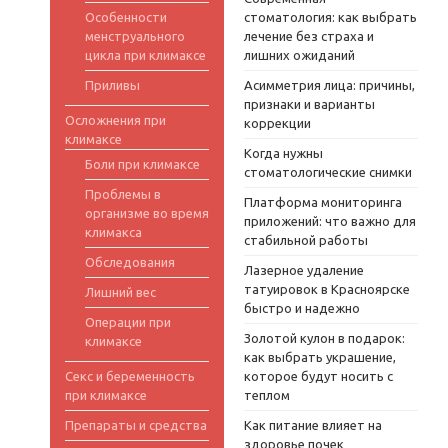
Особенности
стоматология: как выбрать
менструального
лечение без страха и
цикла при климаксе
лишних ожиданий
Приливы
Асимметрия лица: причины,
признаки и варианты
Осложнения при
коррекции
климаксе
Когда нужны
Боли при климаксе
стоматологические снимки
Проблемы в
Платформа мониторинга
организме во время
приложений: что важно для
климакса
стабильной работы
Обследования
Лазерное удаление
татуировок в Красноярске
Лишний вес
быстро и надежно
Операции при
Золотой кулон в подарок:
климаксе
как выбрать украшение,
Секс и беременность
которое будут носить с
при климаксе
теплом
Препараты и средства
Как питание влияет на
здоровье почек